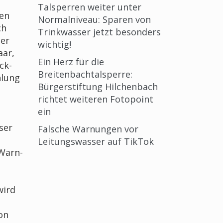
Talsperren weiter unter
ben
Normalniveau: Sparen von
ch
Trinkwasser jetzt besonders
ser
wichtig!
aar,
Ein Herz für die
ck-
Breitenbachtalsperre:
hlung
Bürgerstiftung Hilchenbach
richtet weiteren Fotopoint
ein
ser
Falsche Warnungen vor
Leitungswasser auf TikTok
 Warn-
wird
on