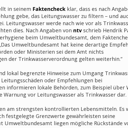
llt in seinem
Faktencheck
klar, dass es nach Anga
ung gebe, das Leitungswasser zu filtern – und au
ei. Leitungswasser werde nach wie vor als Trinkwas
chten dies. Nach Angaben von
ntv
schrieb Hendrik P
sserhygiene beim Umweltbundesamt, dem Faktenche
 „Das Umweltbundesamt hat keine derartige Empfe
rden oder Ministerien sei dem Amt nichts
gen der Trinkwasserverordnung gelten weiterhin.“
ch und lokal begrenzte Hinweise zum Umgang Trinkwas
 Leitungsschäden oder Empfehlungen bei
n informieren lokale Behörden, zum Beispiel über
lle Warnung vor Leitungswasser als Trinkwasser dar.
en am strengsten kontrollierten Lebensmitteln. Es 
ich festgelegte Grenzwerte gewährleisten seine
aut Umweltbundesamt liegen mögliche Rückstände v