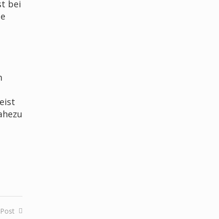
t bei
ue
m
eist
nahezu
 Post