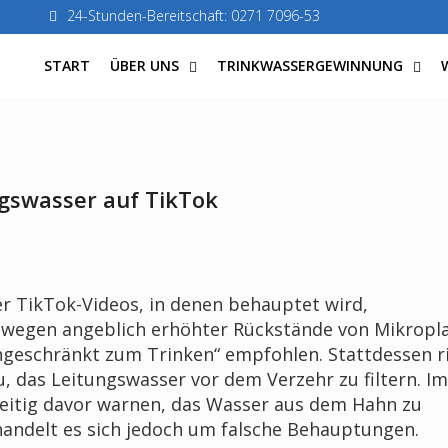
24-Stunden-Bereitschaft: 0271 7096-53
START
ÜBER UNS
TRINKWASSERGEWINNUNG
gswasser auf TikTok
r TikTok-Videos, in denen behauptet wird,
 wegen angeblich erhöhter Rückstände von Mikropla
geschränkt zum Trinken“ empfohlen. Stattdessen r
 das Leitungswasser vor dem Verzehr zu filtern. I
itig davor warnen, das Wasser aus dem Hahn zu
i handelt es sich jedoch um falsche Behauptungen.